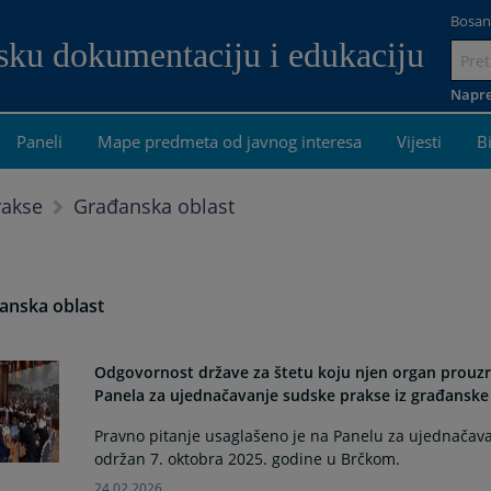
Bosan
dsku dokumentaciju i edukaciju
Idi
na
Napre
sadrža
Paneli
Mape predmeta od javnog interesa
Vijesti
B
Građanska oblast
rakse
anska oblast
Odgovornost države za štetu koju njen organ prouzr
Panela za ujednačavanje sudske prakse iz građanske 
Pravno pitanje usaglašeno je na Panelu za ujednačavan
održan 7. oktobra 2025. godine u Brčkom.
24.02.2026.