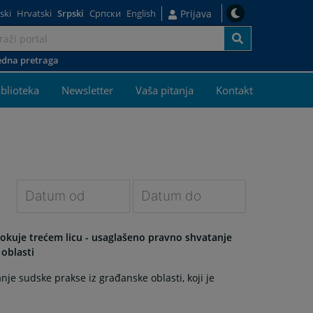
ski
Hrvatski
Srpski
Српски
English
Prijava
dna pretraga
j
iblioteka
Newsletter
Vaša pitanja
Kontakt
Navigate
Navigate
forward
forward
okuje trećem licu - usaglašeno pravno shvatanje
to
to
oblasti
interact
interact
je sudske prakse iz građanske oblasti, koji je
with
with
the
the
calendar
calendar