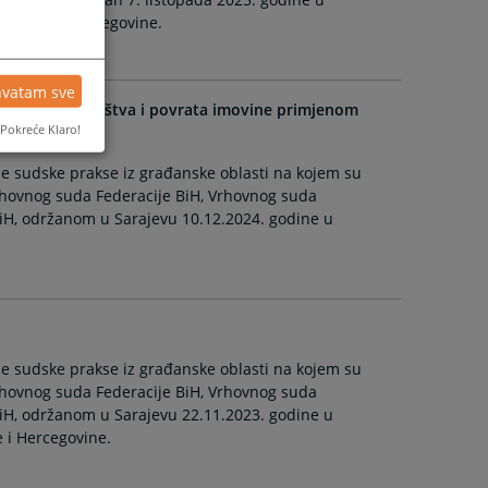
a Bosne i Hercegovine.
hvatam sve
ju prava vlasništva i povrata imovine primjenom
Pokreće Klaro!
e sudske prakse iz građanske oblasti na kojem su
rhovnog suda Federacije BiH, Vrhovnog suda
BiH, održanom u Sarajevu 10.12.2024. godine u
e sudske prakse iz građanske oblasti na kojem su
rhovnog suda Federacije BiH, Vrhovnog suda
BiH, održanom u Sarajevu 22.11.2023. godine u
e i Hercegovine.