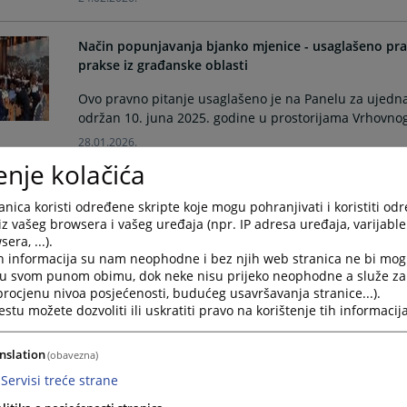
Način popunjavanja bjanko mjenice - usaglašeno pr
prakse iz građanske oblasti
Ovo pravno pitanje usaglašeno je na Panelu za ujednač
održan 10. juna 2025. godine u prostorijama Vrhovno
28.01.2026.
enje kolačića
Smrt tuženog prije podnošenja tužbe - usaglašeno p
nica koristi određene skripte koje mogu pohranjivati i koristiti od
prakse iz građanske oblasti
iz vašeg browsera i vašeg uređaja (npr. IP adresa uređaja, varijable 
era, ...).
Pravno pitanje "Da Ii se radi o otklonjivom iii neotklo
h informacija su nam neophodne i bez njih web stranica ne bi mog
umro prije podnošenja tužbe" je usaglašeno na Panel
i u svom punom obimu, dok neke nisu prijeko neophodne a služe z
oblasti, koji je održan 10. juna 2025. godine u prost
 procjenu nivoa posjećenosti, budućeg usavršavanja stranice...).
28.01.2026.
tu možete dozvoliti ili uskratiti pravo na korištenje tih informacija
Trasirana i vlastita mjenica
nslation
(obavezna)
Servisi treće strane
U skladu sa Pravilima panela za ujednačavanje sudske
za ujednačavanje sudske prakse iz građanskog područja