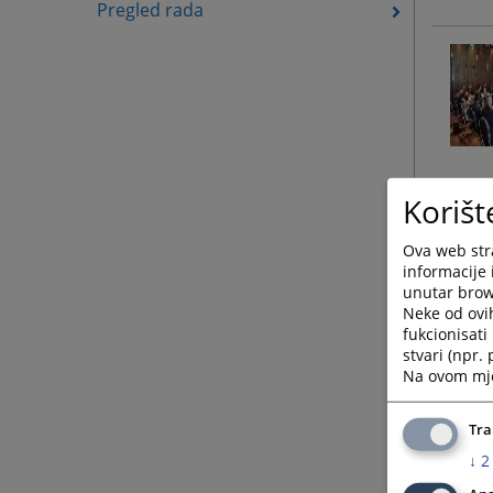
Pregled rada
Korišt
Ova web stra
informacije 
unutar brows
Neke od ovi
fukcionisat
stvari (npr.
Na ovom mjes
Tra
↓
2