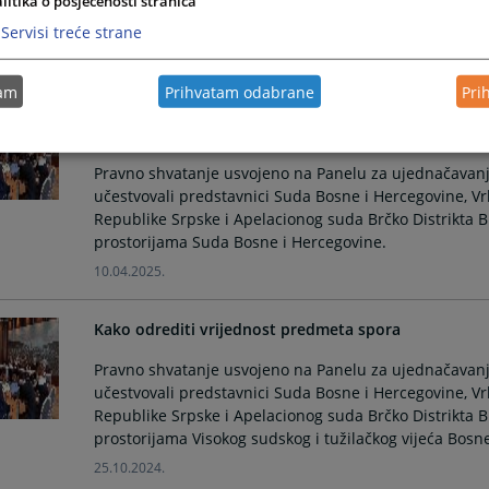
litika o posjećenosti stranica
prostorijama Pravosudnog povjerenstva Brčko distrikt
Servisi treće strane
11.12.2025.
tam
Prihvatam odabrane
Pri
Pitanje sudske nadležnosti u sporovima o utvrđivan
aneksa „G“ SPORAZUMA O SUKCESIJI
Pravno shvatanje usvojeno na Panelu za ujednačavanj
učestvovali predstavnici Suda Bosne i Hercegovine, V
Republike Srpske i Apelacionog suda Brčko Distrikta 
prostorijama Suda Bosne i Hercegovine.
10.04.2025.
Kako odrediti vrijednost predmeta spora
Pravno shvatanje usvojeno na Panelu za ujednačavanj
učestvovali predstavnici Suda Bosne i Hercegovine, V
Republike Srpske i Apelacionog suda Brčko Distrikta 
prostorijama Visokog sudskog i tužilačkog vijeća Bosn
25.10.2024.