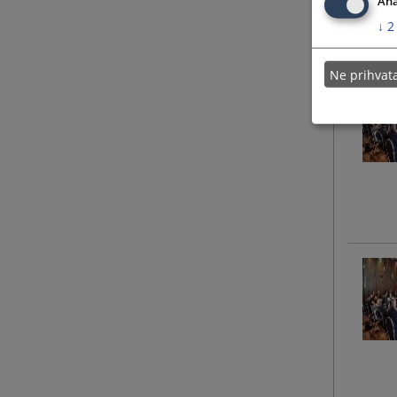
Ana
↓
2
Ne prihva