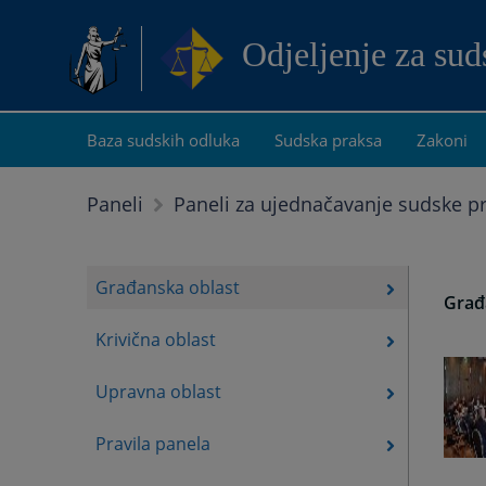
Odjeljenje za su
Baza sudskih odluka
Sudska praksa
Zakoni
Paneli
Paneli za ujednačavanje sudske p
Građanska oblast
Građ
Krivična oblast
Upravna oblast
Pravila panela