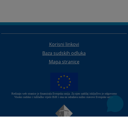
Korisni linkovi
Baza sudskih odluka
Mapa stranice
Redizajn web stranice je finansirala Evropska unija. Za njen sadržaj isključivo je odgovorno
Visoko sudsko i tužilačko vijeće BiH i ona ne odražava nužno stavove Evropske unije.
© 2021
Visoki sudski i tužilački savjet