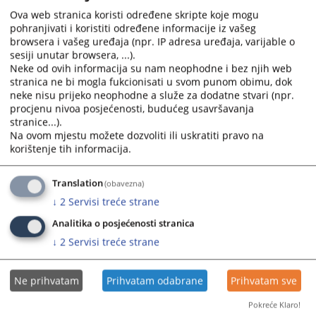
zamijenjeni inicijalima u skladu sa Uputstvom za
Ova web stranica koristi određene skripte koje mogu
anonimizaciju sudskih odluka.
pohranjivati i koristiti određene informacije iz vašeg
12.05.2008.
browsera i vašeg uređaja (npr. IP adresa uređaja, varijable o
sesiji unutar browsera, ...).
Neke od ovih informacija su nam neophodne i bez njih web
Ko vrši izbor odluka koje se objavljuju u
stranica ne bi mogla fukcionisati u svom punom obimu, dok
bazi?
neke nisu prijeko neophodne a služe za dodatne stvari (npr.
procjenu nivoa posjećenosti, budućeg usavršavanja
stranice...).
Tzv. kriterije bitnosti utvrđuje stalna komisija za Centar za
Na ovom mjestu možete dozvoliti ili uskratiti pravo na
sudsku dokumentaciju koju čine istaknuti domaći pravni
korištenje tih informacija.
stručnjaci. Prvi kriterij koji je odobrila komisija je vremenski
kriterij, na osnovu kojeg je Centar inicirao prikupljanje
odluka iz perioda od 2003. godine do danas.
Translation
(obavezna)
12.05.2008.
↓
2
Servisi treće strane
Analitika o posjećenosti stranica
Da li se u bazi nalaze odluke svih sudova
↓
2
Servisi treće strane
u BiH?
Ne prihvatam
Prihvatam odabrane
Prihvatam sve
Ne, baza trenutno sadrži odluke entitetskih vrhovnih sudova,
te odluke Apelacionog suda Brčko Distrikta. Baza takođe
Pokreće Klaro!
sadrži veliki broj nižestepenih odluka vezanih sa gore