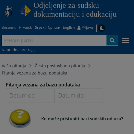
Odjeljenje za sudsku
dokumentaciju i edukaciju
Bosanski
Hrvatski
Srpski
Српски
English
Prijava
Napredna pretraga
Vaša pitanja
Često postavljana pitanja
Pitanja vezana za bazu podataka
Pitanja vezana za bazu podataka
Navigate
Navigate
forward
forward
Ko može pristupiti bazi sudskih odluka?
to
to
interact
interact
with
with