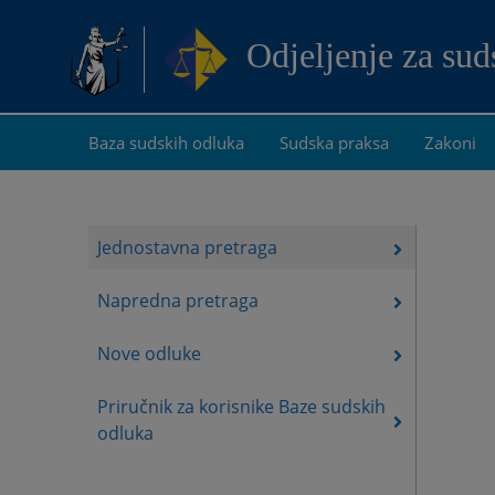
Odjeljenje za su
Baza sudskih odluka
Sudska praksa
Zakoni
Jednostavna pretraga
Napredna pretraga
Nove odluke
Priručnik za korisnike Baze sudskih
odluka