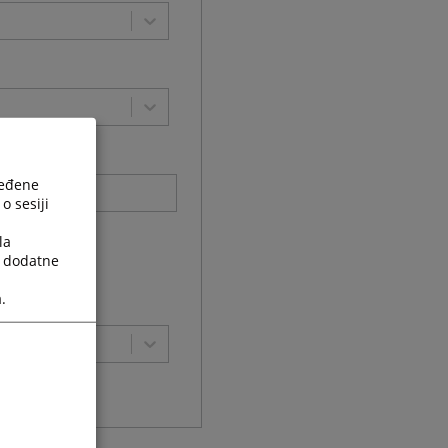
ređene
o sesiji
im riječima
la
i
a dodatne
.
i