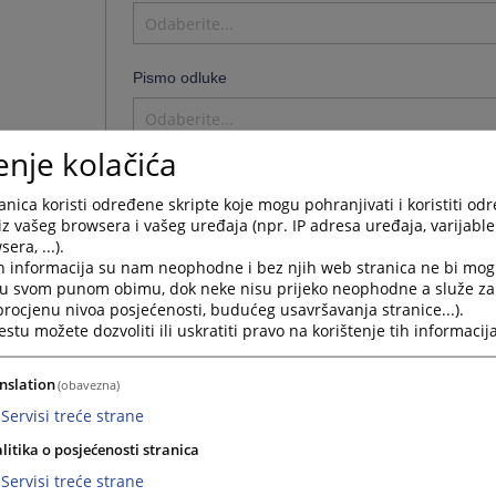
Odaberite...
Pismo odluke
Odaberite...
enje kolačića
Pretraga odluka po sadržaju
nica koristi određene skripte koje mogu pohranjivati i koristiti od
iz vašeg browsera i vašeg uređaja (npr. IP adresa uređaja, varijable 
era, ...).
Sa određenom frazom
Sa sv
h informacija su nam neophodne i bez njih web stranica ne bi mog
Sa barem jednom od riječ
i u svom punom obimu, dok neke nisu prijeko neophodne a služe z
 procjenu nivoa posjećenosti, budućeg usavršavanja stranice...).
tu možete dozvoliti ili uskratiti pravo na korištenje tih informacija
Sortiraj prema
Odaberite...
nslation
(obavezna)
Servisi treće strane
Rastući
Opadajuć
litika o posjećenosti stranica
Servisi treće strane