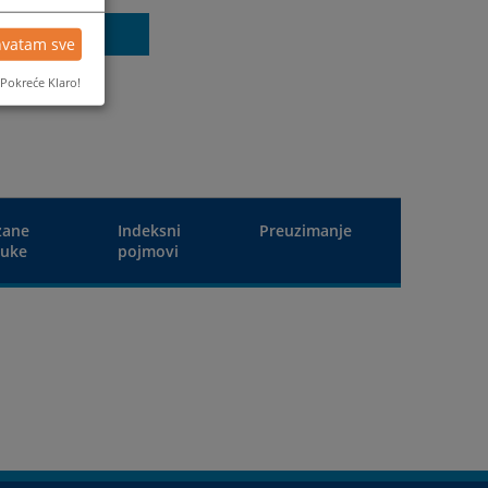
Poništi
hvatam sve
Pokreće Klaro!
zane
Indeksni
Preuzimanje
luke
pojmovi