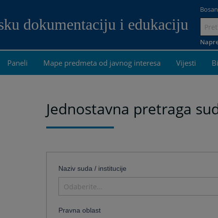
Bosan
dsku dokumentaciju i edukaciju
Idi
na
Napre
sadrža
Paneli
Mape predmeta od javnog interesa
Vijesti
B
Jednostavna pretraga su
Naziv suda / institucije
Odaberite...
Pravna oblast