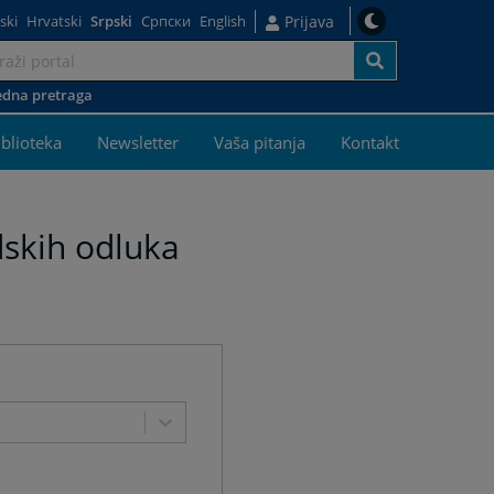
ski
Hrvatski
Srpski
Српски
English
Prijava
dna pretraga
j
iblioteka
Newsletter
Vaša pitanja
Kontakt
dskih odluka