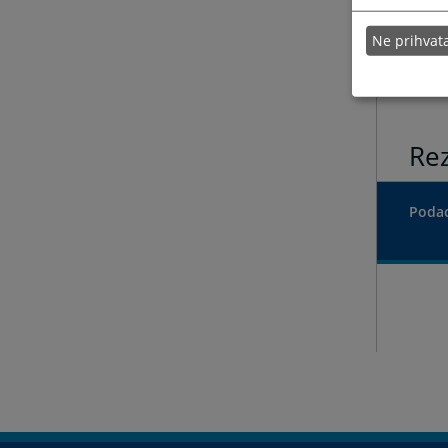
Ne prihva
Rez
Podac