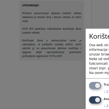
UPOZORENJE:
Prilikom preuzimanja dijelova sudskih odluka
obavezno je navesti broj i datum odluke, te naziv
suda.
VSTV BiH podržava individualno korištenje Baze
sudskih odluka.
Korišt
Korištenje Baze u komercijalne svrhe je
zabranjeno, te podliježe sudskoj zaštiti, osim
Ova web stra
ukoliko je za preuzimanje dijelova sadržaja i
informacije 
njegovo dalje reprodukovanje prethodno
unutar brows
pribavljena saglasnost VSTV-a BiH.
Neke od ovi
fukcionisat
stvari (npr.
Na ovom mjes
Tra
↓
2
Ana
↓
2