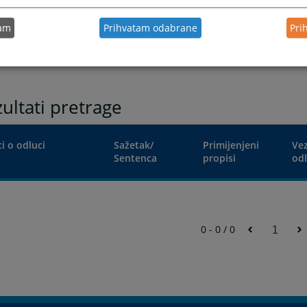
Traži
tam
Prihvatam odabrane
Pri
ultati pretrage
i o odluci
Sažetak/
Primijenjeni
Ve
Sentenca
propisi
od
0 - 0 / 0
1