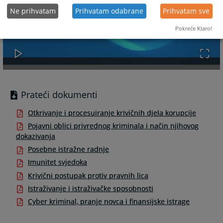
Ne prihvatam
Prihvatam odabrane
Prihvatam sve
Pokreće Klaro!
Prateći dokumenti
Otkrivanje i procesuiranje krivičnih djela korupcije
Pojavni oblici privrednog kriminala i način njihovog
dokazivanja
Posebne istražne radnje
Imunitet svjedoka
Krivični postupak protiv pravnih lica
Istraživanje i istraživačke sposobnosti
Cyber kriminal, pranje novca i finansijske istrage