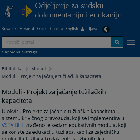
Odjeljenje za sudsku
dokumentaciju i edukaciju
Bosanski
Hrvatski
Srpski
Српски
English
Prijava
Napredna pretraga
Biblioteka
Moduli
Moduli - Projekt za jačanje tužilačkih kapaciteta
Moduli - Projekt za jačanje tužilačkih
kapaciteta
U okviru Projekta za jačanje tužilačkih kapaciteta u
sistemu krivičnog pravosuđa, koji se implementira u
VSTV BiH
izrađeno je sedam edukativnih modula, koji
se koriste za edukaciju tužilaca, kao i za zajedničku
edukaciju tužilaca i ovlaštenih službenih lica.