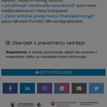
Ikanović, sudija Vrhovnog suda RS
• „
Istraživanje i istraživačke sposobnosti
“ autori Aner
Hadžimahmutović i Hana Vranješević
• „
Cyber kriminal, pranje novca i finansijske istrage
“
autori Miralem Porobić i Mirsad Bajraktarević
8775
PREGLEDA