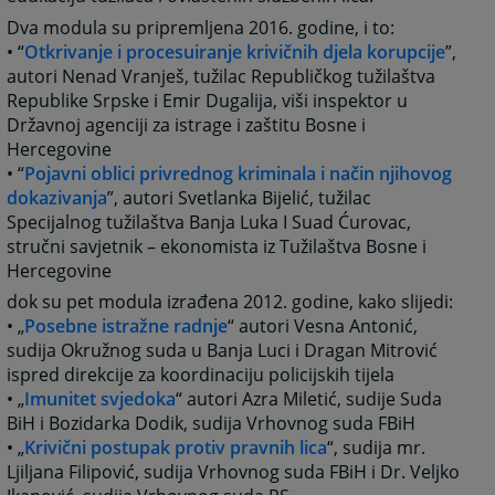
Dva modula su pripremljena 2016. godine, i to:
• “
Otkrivanje i procesuiranje krivičnih djela korupcije
”,
autori Nenad Vranješ, tužilac Republičkog tužilaštva
Republike Srpske i Emir Dugalija, viši inspektor u
Državnoj agenciji za istrage i zaštitu Bosne i
Hercegovine
• “
Pojavni oblici privrednog kriminala i način njihovog
dokazivanja
”, autori Svetlanka Bijelić, tužilac
Specijalnog tužilaštva Banja Luka I Suad Ćurovac,
stručni savjetnik – ekonomista iz Tužilaštva Bosne i
Hercegovine
dok su pet modula izrađena 2012. godine, kako slijedi:
• „
Posebne istražne radnje
“ autori Vesna Antonić,
sudija Okružnog suda u Banja Luci i Dragan Mitrović
ispred direkcije za koordinaciju policijskih tijela
• „
Imunitet svjedoka
“ autori Azra Miletić, sudije Suda
BiH i Bozidarka Dodik, sudija Vrhovnog suda FBiH
• „
Krivični postupak protiv pravnih lica
“, sudija mr.
Ljiljana Filipović, sudija Vrhovnog suda FBiH i Dr. Veljko