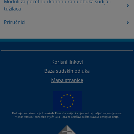
Moduli za početnu i kontinuiranu obuka sudija i
tužilaca
Priručnici
Korisni linkovi
Baza sudskih odluka
Mapa stranice
Redizajn web stranice je finansirala Evropska unija. Za njen sadržaj isključivo je odgovorno
Visoko sudsko i tužilačko vijeće BiH i ona ne odražava nužno stavove Evropske unije.