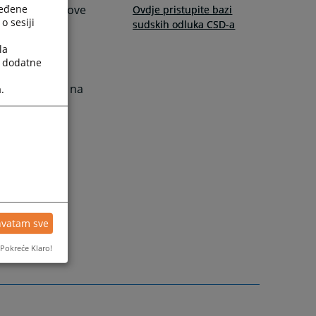
ređene
 krivične sudove
Ovdje pristupite bazi
o sesiji
sudskih odluka CSD-a
la
a dodatne
praksi MKSJ-u na
.
hvatam sve
Pokreće Klaro!