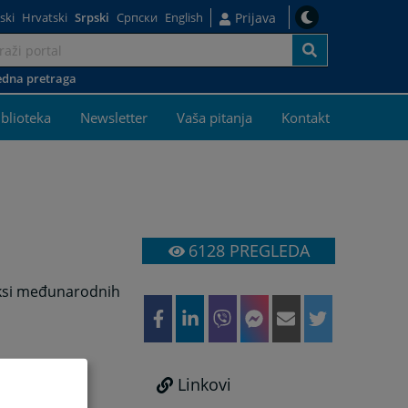
ski
Hrvatski
Srpski
Српски
English
Prijava
dna pretraga
j
iblioteka
Newsletter
Vaša pitanja
Kontakt
6128
PREGLEDA
aksi međunarodnih
Linkovi