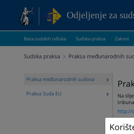
Odjeljenje za su
Baza sudskih odluka
Sudska praksa
Zakoni
Sudska praksa
Praksa međunarodnih su
Praksa međunarodnih sudova
Pra
Praksa Suda EU
Na sli
tribuna
http://
www.icc
Korišt
http://