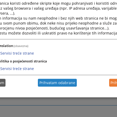
nica koristi određene skripte koje mogu pohranjivati i koristiti od
//www.irmct.org/bcs
- Međunarodni rezidualni mehanizam za
iz vašeg browsera i vašeg uređaja (npr. IP adresa uređaja, varijable 
-cij.org
– Međunarodni Sud pravde
era, ...).
h informacija su nam neophodne i bez njih web stranica ne bi mog
/www.icc-cpi.int/
- Međunarodni krivični sud
i u svom punom obimu, dok neke nisu prijeko neophodne a služe z
 procjenu nivoa posjećenosti, budućeg usavršavanja stranice...).
 stranice sadrže informacije na engleskom jeziku, s tim da 
tu možete dozvoliti ili uskratiti pravo na korištenje tih informacija
kom/srpskom/hrvatskom jeziku možete pristupiti preko:
nslation
cr.icty.org/bcs/
(obavezna)
Servisi treće strane
litika o posjećenosti stranica
Servisi treće strane
tam
Prihvatam odabrane
Pri