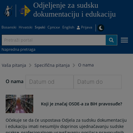
Odjeljenje za sudsku
dokumentaciju i edukaciju
Bosanski
Hrvatski
Srpski
Српски
English
Prijava
Napredna pretraga
O nama
Vaša pitanja
Specifična pitanja
O nama
Navigate
Navigate
forward
forward
Koji je značaj OSDE-a za BiH pravosuđe?
to
to
interact
interact
with
with
Očekuje se da će uspostava Odjela za sudsku dokumentaciju
the
the
i edukaciju imati nesumljiv doprinos ujednačavanju sudske
calendar
calendar
prakse, profesionalnom usavršavanju nosilaca pravosudnih