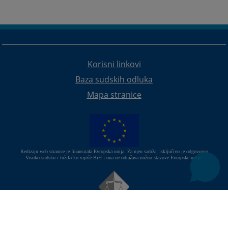
Korisni linkovi
Baza sudskih odluka
Mapa stranice
Redizajn web stranice je finansirala Evropska unija. Za njen sadržaj isključivo je odgovorno
Visoko sudsko i tužilačko vijeće BiH i ona ne odražava nužno stavove Evropske unije.
© 2021
Visoki sudski i tužilački savjet
U slučaju preuzimanja vijesti istu preuzeti u integralnom obliku
uz navođenje izvora informacije.