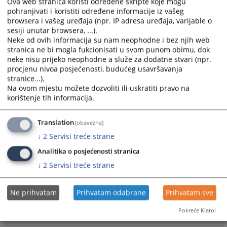
Ova web stranica koristi određene skripte koje mogu
profesionalnom usavršavanju trenutnih i budućih nosilaca
pohranjivati i koristiti određene informacije iz vašeg
pravosudne funkcije u Bosni i Hercegovini, te u vezi sa ovim
browsera i vašeg uređaja (npr. IP adresa uređaja, varijable o
inicira i koordinira edukaciju kroz saradnju sa entitetskim
sesiji unutar browsera, ...).
centrima za edukaciju sudija i tužilaca.
Neke od ovih informacija su nam neophodne i bez njih web
stranica ne bi mogla fukcionisati u svom punom obimu, dok
09.05.2008.
neke nisu prijeko neophodne a služe za dodatne stvari (npr.
procjenu nivoa posjećenosti, budućeg usavršavanja
stranice...).
Koje informacije se mogu naći na web
Na ovom mjestu možete dozvoliti ili uskratiti pravo na
stranici OSDE-a?
korištenje tih informacija.
Informacije koje se mogu naći na web stranici Odjela za
Translation
(obavezna)
sudsku dokumentaciju i edukaciju između ostalog uključuju:
↓
2
Servisi treće strane
a) Pregled sudske prakse sudova u Bosni i Hercegovini,
međunarodnih sudskih institucija, te sudova zemalja u
Analitika o posjećenosti stranica
okruženju,
↓
2
Servisi treće strane
b) Ogledne primjere sudskih odluka i tužilačkih akata
c) Edukativne module
d) Stručne radove
Ne prihvatam
Prihvatam odabrane
Prihvatam sve
e) Ostale informacije pravne prirode.
Pokreće Klaro!
09.05.2008.