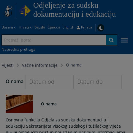
Odjeljenje za sudsku
dokumentaciju i edukaciju
Bosanski
Hrvatski
Srpski
Српски
English
Prijava
Napredna pretraga
O nama
Vijesti
Važne informacije
O nama
Navigate
Navigate
forward
forward
O nama
to
to
interact
interact
with
with
Osnovna funkcija Odjela za sudsku dokumentaciju i
the
the
edukaciju Sekretarijata Visokog sudskog i tužilačkog vijeća
calendar
calendar
BiH je omogućiti pristup pouzdanim pravnim informacijama.