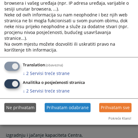
browsera i vašeg uređaja (npr. IP adresa uređaja, varijable o
sesiji unutar browsera, ...).
Neke od ovih informacija su nam neophodne i bez njih web
Aktivnosti u 2008. godini
stranica ne bi mogla fukcionisati u svom punom obimu, dok
neke nisu prijeko neophodne a služe za dodatne stvari (npr.
procjenu nivoa posjećenosti, budućeg usavršavanja
Tokom 2008. godine pojačane su aktivnosti prikupljanja i
stranice...).
unošenja izabranih sudskih odluka u skladu sa kriterijima
Na ovom mjestu možete dozvoliti ili uskratiti pravo na
korištenje tih informacija.
bitnosti koje je definisala Stalna komisija za CSD...
30.08.2010.
Translation
(obavezna)
↓
2
Servisi treće strane
Aktivnosti u 2007. godini
Analitika o posjećenosti stranica
↓
2
Servisi treće strane
Centar za sudsku dokumentaciju je u 2007. godini bio
fokusiran na sljedeće aktivnosti:
Ne prihvatam
Prihvatam odabrane
Prihvatam sve
Pokreće Klaro!
osposobljavanje smještajnog prostora,
izgradnju i jačanje kapaciteta Centra,