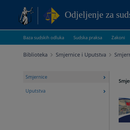
Odjeljenje za su
Baza sudskih odluka
Sudska praksa
Zakoni
Smjer
Biblioteka
Smjernice i Uputstva
Smjernice
Smje
Uputstva