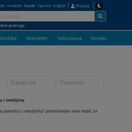
ski
Hrvatski
Srpski
Српски
English
Prijava
dna pretraga
j
iblioteka
Newsletter
Vaša pitanja
Kontakt
Navigate
Navigate
forward
forward
u i medijima
to
to
sa javnošću i medijima“ predstavljen novi Vodič za
interact
interact
with
with
the
the
calendar
calendar