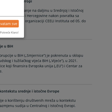
j i Istočnoj Evropi
nice za sudovanje na daljinu u Srednjoj i Istočnoj
enja Suda Bosne i Hercegovine nakon povratka sa
ana u Pragu u organizaciji CEELI Instituta od 05. do
hvatam sve
Pokreće Klaro!
je u BiH
rupcije u BiH („Smjernice”) je pokrenuta u sklopu
udskog i tužilačkog vijeća BiH („Vijeće”), u 2021.
ce koji finansira Evropska unija („EU”) i Centar za
e.
 kontekstu srednje i istočne Evrope
ije o korištenju društvenih mreža u kontekstu
azmjenu sudija u Centralnoj i Istočnoj Evropi.