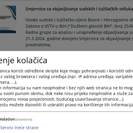
Smjernice za objavljivanje sudskih i tužilačkih odluk
Visoko sudsko i tužilačko vijeće Bosne i Hercegovine s
Zakona o VSTV-u BiH ("Službeni glasnik BIH", broj 25/04
Radne grupe za analizu i unapređenje objavljivanja su
21.3.2024. godine donijelo Smjernice za objavljivanje s
predmetima.
06.06.2024.
enje kolačića
Smjernice o dugoročnoj saradnji pravosudnih instituc
nica koristi određene skripte koje mogu pohranjivati i koristiti od
oblasti praktičnog usavršavanja studenata
iz vašeg browsera i vašeg uređaja (npr. IP adresa uređaja, varijable 
era, ...).
Na osnovu odredbe člana 17. tačke (28) Zakona o Viso
h informacija su nam neophodne i bez njih web stranica ne bi mog
Hercegovine (dalje: Vijeće) na osnovu kojeg Vijeće daj
i u svom punom obimu, dok neke nisu prijeko neophodne a služe z
mogu uticati na pravosuđe i daje smjernice sudovima i 
 procjenu nivoa posjećenosti, budućeg usavršavanja stranice...).
održanoj 8. i 9. februara 2023. godine, usvojene su 
tu možete dozvoliti ili uskratiti pravo na korištenje tih informacija
institucija i pravnih fakulteta u Bosni i Hercegovini u
10.02.2023.
nslation
(obavezna)
Servisi treće strane