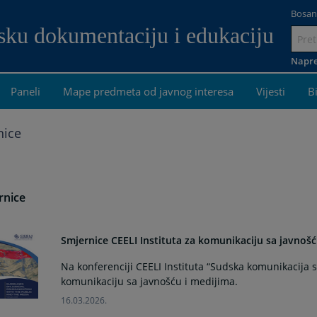
Bosan
dsku dokumentaciju i edukaciju
Idi
na
Napre
sadrža
Paneli
Mape predmeta od javnog interesa
Vijesti
B
nice
rnice
Smjernice CEELI Instituta za komunikaciju sa javnošć
Na konferenciji CEELI Instituta “Sudska komunikacija 
komunikaciju sa javnošću i medijima.
16.03.2026.