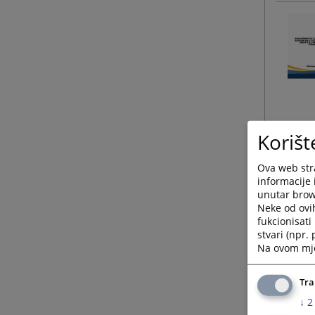
Korišt
Ova web stra
informacije 
unutar brows
Neke od ovi
fukcionisat
stvari (npr.
Na ovom mjes
Tra
↓
2