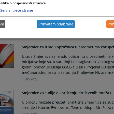
Praktične smjernice za sudovanje na daljinu u Srednjo
litika o posjećenosti stranica
Servisi treće strane
U prilogu možete preuzeti publikaciju „Praktične smjer
Evropi“ koju nam je dostavila sudija Krivičnog odjelj
Godišnjej konferencije pravosudne mreže, koja je održ
tam
Prihvatam odabrane
Pri
07. maja 2022. godine.
29.06.2022.
Smjernice za izradu optužnica u predmetima korupci
Izrada Smjernica za izradu optužnica u predmetima ko
inicijative koje su, u saradnji i uz saglasnost Visokog s
godini pokrenuli Misija OSCE-a u BiH, Projekat EU4Justi
međunarodnu pravnu saradnju Kraljevine Nizozemsk
23.05.2022.
Smjernice za sudije o korištenju društvenih mreža u
U prilogu možete preuzeti praktične Smjernice za sud
srednje i istočne Evrope, urađene u sklopu Mreže za r