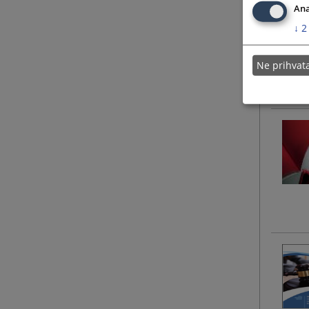
Ana
↓
2
Ne prihva