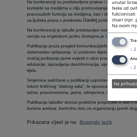
unutar brows
Na konferenciji su predstavljene prakse i izazovi u komun
Neke od ovi
kontakte sa medijima u cilju promovisanja nezavisnog pr
fukcionisat
pravosudnih funkcija sa medijima, kao i obimu primjeren
stvari (npr.
za ljudska prava u predmetu
Danileţ
protiv Rumunije, čij
Na ovom mjes
Na konferenciji je takođe predstavljen novi Vodič CEELI I
verzija na engleskom jeziku dostupna je
OVDJE
.
Tra
Publikacija pruža pregled komunikacijskih izazova s kojim
↓
2
sistematsko rješavanje. U uvodnom dijelu obrazlaže se p
značaj podizanja javne svijesti o ulozi pravosuđa, promic
Ana
edukacije, ispravljanja dezinformacija, upravljanja krizn
↓
2
tijela.
Smjernice sadržane u publikaciji uspostavljaju strukturira
Ne prihva
tokom kritičnog “zlatnog sata”, te oporavak nakon krize.
tačna, pravovremena, jasna, odmjerena, edukativna i usmj
Publikacija također donosi praktične preporuke u vezi s 
korisna aneksa: kontrolnu listu za organizaciju javnih dog
Prikazana vijest je na
:
Bosanski jezik