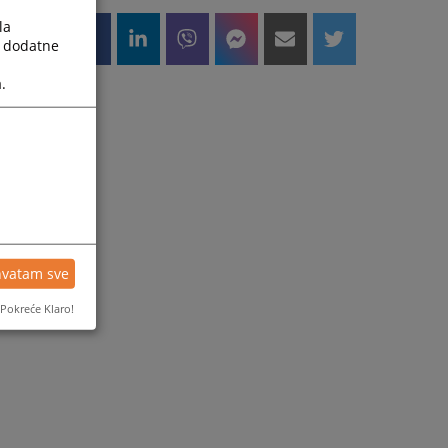
la
a dodatne
.
hvatam sve
Pokreće Klaro!