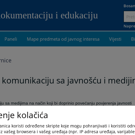
Bosan
dokumentaciju i edukaciju
Idi
na
Napre
sadržaj
Paneli
Mape predmeta od javnog interesa
Vijesti
B
rnice
a komunikaciju sa javnošću i medij
u sa medijima na način koji bi doprinio povećanju povjerenja javnosti
ana je
Konferencija CEELI Instituta
“Sudska komunikacija sa javnošću i
enje kolačića
đa zemalja Centralne i Istočne Evrope, uključujući Bosnu i
Evropskog suda za ljudska prava, te sudije Okružnog suda u Južnoj
nica koristi određene skripte koje mogu pohranjivati i koristiti od
iz vašeg browsera i vašeg uređaja (npr. IP adresa uređaja, varijable 