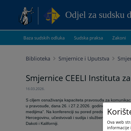
Odjel za sudsku 
Baza sudskih odluka
Sudska praksa
Zakoni
Biblioteka
Smjernice i Uputstva
Smje
Smjernice CEELI Instituta z
16.03.2026.
S ciljem osnaživanja kapaciteta pravosuđa za komunikacij
u pravosuđe, dana 26. i 27.2.2026. godine u Pragu održ
Korišt
medijima“. Na konferenciji su pored predstavnika pravosu
Hercegovinu, učestvovali i sudija i službenik za medije 
Ova web stra
Dakoti i Kaliforniji.
informacije 