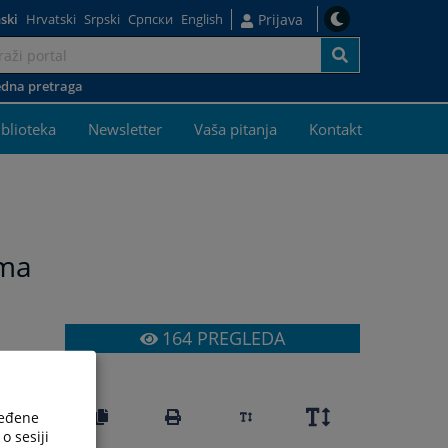
ski
Hrvatski
Srpski
Српски
English
Prijava
dna pretraga
iblioteka
Newsletter
Vaša pitanja
Kontakt
ima
164
PREGLEDA
ređene
o sesiji