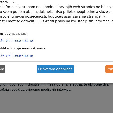
era, ...).
ikaciji zemalja učesnica, kao i način na koji pojedine zemlje ostvaruju
h informacija su nam neophodne i bez njih web stranica ne bi mog
avosuđa. U kontekstu načina individualne komunikacije nosilaca
i u svom punom obimu, dok neke nisu prijeko neophodne a služe z
e i dozvoljene komunikacije, razgovarano je o presudi Evropskog suda
 procjenu nivoa posjećenosti, budućeg usavršavanja stranice...).
i je pravni sažetak dostupan
OVDJE
.
tu možete dozvoliti ili uskratiti pravo na korištenje tih informacija
nstituta za komunikaciju sa javnošću i medijima, a njegova elektronska
nslation
(obavezna)
a se suočavaju pravosudne institucije, te nudi strateški okvir za njihovo
Servisi treće strane
otreba za proaktivnim pristupom komunikaciji, pri čemu se naglašava
anja transparentnosti i institucionalnog legitimiteta, unapređenja pravne
litika o posjećenosti stranica
im situacijama, kao i jačanja interne komunikacije unutar pravosudnih
Servisi treće strane
n model krizne komunikacije, podijeljen u tri faze: pripremu, reakciju
tam
Prihvatam odabrane
Pri
 Posebno se ističe da učinkovita pravosudna komunikacija mora biti
erena na čovjeka, uz jasno definirana pravila za pristup komunikaciji.
ličnom upotrebom društvenih mreža od strane sudija, te uključuje dva
ađaja i vodič za pripremu medijskih intervjua.