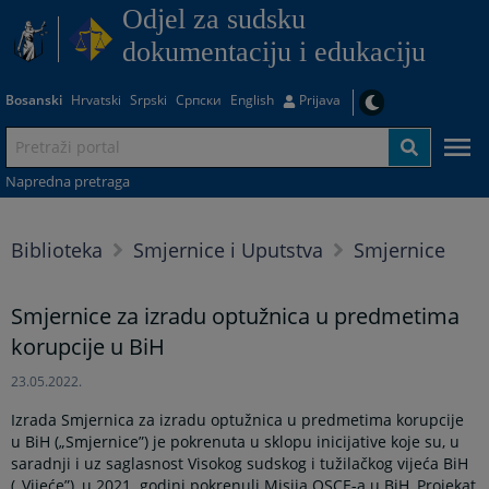
Odjel za sudsku
dokumentaciju i edukaciju
Bosanski
Hrvatski
Srpski
Српски
English
Prijava
Napredna pretraga
Biblioteka
Smjernice i Uputstva
Smjernice
Smjernice za izradu optužnica u predmetima
korupcije u BiH
23.05.2022.
Izrada Smjernica za izradu optužnica u predmetima korupcije
u BiH („Smjernice”) je pokrenuta u sklopu inicijative koje su, u
saradnji i uz saglasnost Visokog sudskog i tužilačkog vijeća BiH
(„Vijeće”), u 2021. godini pokrenuli Misija OSCE-a u BiH, Projekat