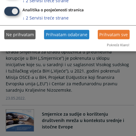
pravosudne mreže, koja je održana u Pragu u organizaciji
↓
2
Servisi treće strane
CEELI Instituta od 05. do 07. maja 2022. godine.
Analitika o posjećenosti stranica
29.06.2022.
↓
2
Servisi treće strane
Smjernice za izradu optužnica u
Ne prihvatam
Prihvatam odabrane
Prihvatam sve
predmetima korupcije u BiH
Pokreće Klaro!
Izrada Smjernica za izradu optužnica u predmetima
korupcije u BiH („Smjernice”) je pokrenuta u sklopu
inicijative koje su, u saradnji i uz saglasnost Visokog sudskog
i tužilačkog vijeća BiH („Vijeće”), u 2021. godini pokrenuli
Misija OSCE-a u BiH, Projekat EU4Justice koji finansira
Evropska unija („EU”) i Centar za međunarodnu pravnu
saradnju Kraljevine Nizozemske.
23.05.2022.
Smjernice za sudije o korištenju
društvenih mreža u kontekstu srednje i
istočne Evrope