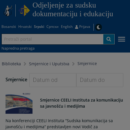
Odjeljenje za sudsku
dokumentaciju i edukaciju
Bosanski
Hrvatski
Srpski
Српски
English
Prijava
Napredna pretraga
Smjernice
Biblioteka
Smjernice i Uputstva
Smjernice
Navigate
Navigate
forward
forward
Smjernice CEELI Instituta za komunikaciju
to
to
sa javnošću i medijima
interact
interact
with
with
Na konferenciji CEELI Instituta “Sudska komunikacija sa
the
the
javnošću i medijima“ predstavljen novi Vodič za
calendar
calendar