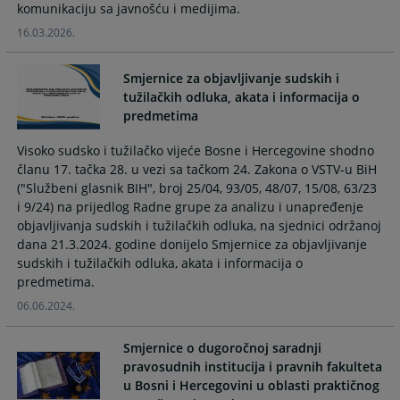
komunikaciju sa javnošću i medijima.
and
and
select
select
16.03.2026.
a
a
date.
date.
Smjernice za objavljivanje sudskih i
Press
Press
tužilačkih odluka, akata i informacija o
the
the
predmetima
question
question
mark
mark
Visoko sudsko i tužilačko vijeće Bosne i Hercegovine shodno
članu 17. tačka 28. u vezi sa tačkom 24. Zakona o VSTV-u BiH
key
key
("Službeni glasnik BIH", broj 25/04, 93/05, 48/07, 15/08, 63/23
to
to
i 9/24) na prijedlog Radne grupe za analizu i unapređenje
get
get
objavljivanja sudskih i tužilačkih odluka, na sjednici održanoj
the
the
dana 21.3.2024. godine donijelo Smjernice za objavljivanje
keyboard
keyboard
sudskih i tužilačkih odluka, akata i informacija o
shortcuts
shortcuts
predmetima.
for
for
06.06.2024.
changing
changing
dates.
dates.
Smjernice o dugoročnoj saradnji
pravosudnih institucija i pravnih fakulteta
u Bosni i Hercegovini u oblasti praktičnog