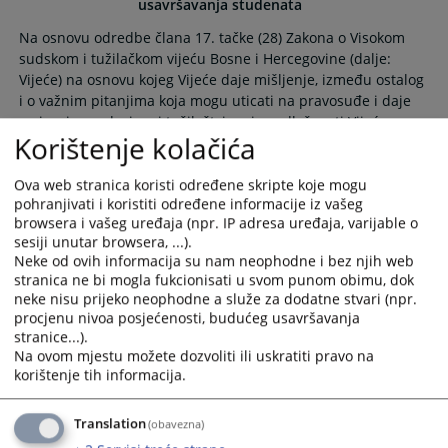
usavršavanja studenata
Na osnovu odredbe člana 17. tačke (28) Zakona o Visokom
sudskom i tužilačkom vijeću Bosne i Hercegovine (dalje:
Vijeće) na osnovu kojeg Vijeće daje mišljenje, između ostalog
i o važnim pitanjima koja mogu uticati na pravosuđe i daje
smjernice sudovima i tužilaštvima iz nadležnosti Vijeća, na
Korištenje kolačića
sjednici održanoj 8. i 9. februara 2023. godine, usvojene su
Smjernice o dugoročnoj saradnji pravosudnih institucija i
Ova web stranica koristi određene skripte koje mogu
pravnih fakulteta u Bosni i Hercegovini u oblasti praktičnog
pohranjivati i koristiti određene informacije iz vašeg
usavršavanja studenata.
browsera i vašeg uređaja (npr. IP adresa uređaja, varijable o
10.02.2023.
sesiji unutar browsera, ...).
Neke od ovih informacija su nam neophodne i bez njih web
stranica ne bi mogla fukcionisati u svom punom obimu, dok
Praktične smjernice za sudovanje na
neke nisu prijeko neophodne a služe za dodatne stvari (npr.
daljinu u Srednjoj i Istočnoj Evropi
procjenu nivoa posjećenosti, budućeg usavršavanja
stranice...).
Na ovom mjestu možete dozvoliti ili uskratiti pravo na
U prilogu možete preuzeti publikaciju „Praktične smjernice
korištenje tih informacija.
za sudovanje na daljinu u Srednjoj i Istočnoj Evropi“ koju
nam je dostavila sudija Krivičnog odjeljenja Suda Bosne i
Translation
(obavezna)
Hercegovine nakon povratka sa Godišnjej konferencije