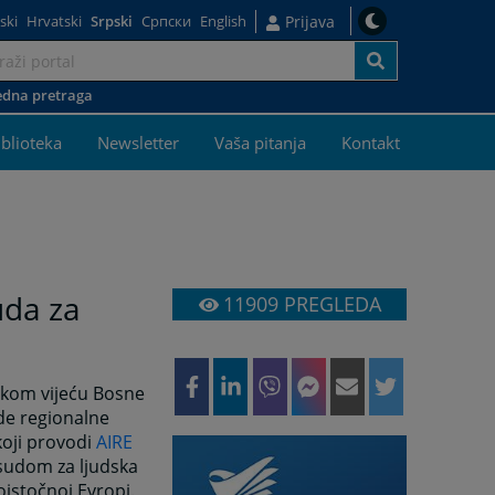
ski
Hrvatski
Srpski
Српски
English
Prijava
dna pretraga
j
iblioteka
Newsletter
Vaša pitanja
Kontakt
uda za
11909
PREGLEDA
čkom vijeću Bosne
ade regionalne
koji provodi
AIRE
sudom za ljudska
oistočnoj Evropi.