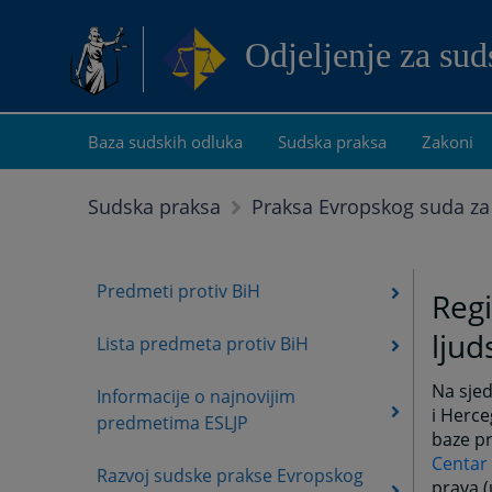
Odjeljenje za su
Baza sudskih odluka
Sudska praksa
Zakoni
Sudska praksa
Praksa Evropskog suda za
Predmeti protiv BiH
Reg
ljud
Lista predmeta protiv BiH
Na sjed
Informacije o najnovijim
i Herce
predmetima ESLJP
baze pr
Centar
Razvoj sudske prakse Evropskog
prava (