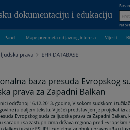
Bosan
dsku dokumentaciju i edukaciju
Idi
na
Napre
sadrža
Paneli
Mape predmeta od javnog interesa
Vijesti
B
EHR DATABASE
 ljudska prava
ionalna baza presuda Evropskog s
ska prava za Zapadni Balkan
nici održanoj 16.12.2013. godine, Visokom sudskom i tužila
govine (u daljem tekstu: Vijeće) predstavljen je projekat izr
esuda Evropskog suda za ljudska prava za Zapadni Balkan, 
u saradnji sa zastupnicima država regiona pred Evropskim 
u daljem tekstu: ESLJP) i centrima za obuku pravosuđa u Jug