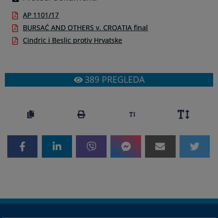
AP 1101/17
BURSAĆ AND OTHERS v. CROATIA final
Cindric i Beslic protiv Hrvatske
389
PREGLEDA