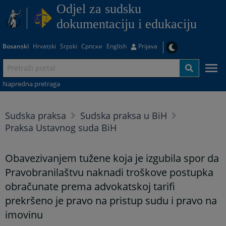
Odjel za sudsku
dokumentaciju i edukaciju
Bosanski
Hrvatski
Srpski
Српски
English
Prijava
Napredna pretraga
Sudska praksa
Sudska praksa u BiH
Praksa Ustavnog suda BiH
Obavezivanjem tužene koja je izgubila spor da
Pravobranilaštvu naknadi troškove postupka
obračunate prema advokatskoj tarifi
prekršeno je pravo na pristup sudu i pravo na
imovinu