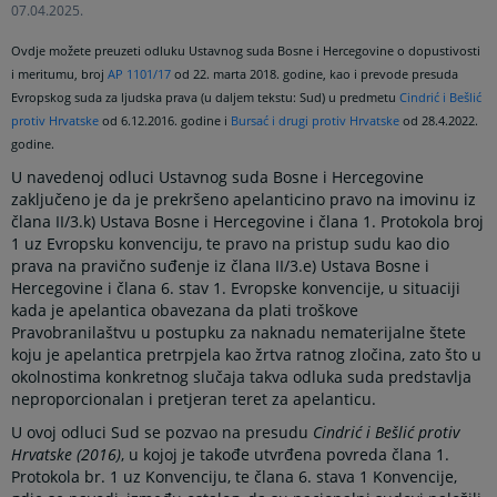
07.04.2025.
Ovdje možete preuzeti odluku Ustavnog suda Bosne i Hercegovine o dopustivosti
i meritumu, broj
AP 1101/17
od 22. marta 2018. godine, kao i prevode presuda
Evropskog suda za ljudska prava (u daljem tekstu: Sud) u predmetu
Cindrić i Bešlić
protiv Hrvatske
od 6.12.2016. godine i
Bursać i drugi protiv Hrvatske
od 28.4.2022.
godine.
U navedenoj odluci Ustavnog suda Bosne i Hercegovine
zaključeno je da je prekršeno apelanticino pravo na imovinu iz
člana II/3.k) Ustava Bosne i Hercegovine i člana 1. Protokola broj
1 uz Evropsku konvenciju, te pravo na pristup sudu kao dio
prava na pravično suđenje iz člana II/3.e) Ustava Bosne i
Hercegovine i člana 6. stav 1. Evropske konvencije, u situaciji
kada je apelantica obavezana da plati troškove
Pravobranilaštvu u postupku za naknadu nematerijalne štete
koju je apelantica pretrpjela kao žrtva ratnog zločina, zato što u
okolnostima konkretnog slučaja takva odluka suda predstavlja
neproporcionalan i pretjeran teret za apelanticu.
U ovoj odluci Sud se pozvao na presudu
Cindrić i Bešlić protiv
Hrvatske (2016)
, u kojoj je takođe utvrđena povreda člana 1.
Protokola br. 1 uz Konvenciju, te člana 6. stava 1 Konvencije,