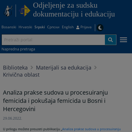
Odjeljenje za sudsku
dokumentaciju i edukaciju
Bosanski
Hrvatski
Srpski
Српски
English
Prijava
Napredna pretraga
Biblioteka
Materijali sa edukacija
Krivična oblast
Analiza prakse sudova u procesuiranju
femicida i pokušaja femicida u Bosni i
Hercegovini
29.06.2022.
U prilogu možete preuzeti publikaciju „
Analiza prakse sudova u procesuiranju