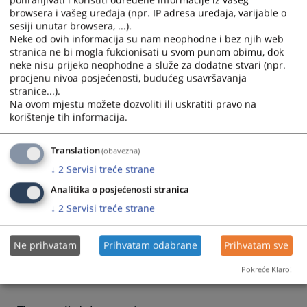
pohranjivati i koristiti određene informacije iz vašeg
primjeni Pravilnika o plaćenim odsustvima sudija i tužilaca, te
browsera i vašeg uređaja (npr. IP adresa uređaja, varijable o
obaveznom obavještavanju Vijeća o službenim putovanjima u
sesiji unutar browsera, ...).
inostranstvo.
Neke od ovih informacija su nam neophodne i bez njih web
stranica ne bi mogla fukcionisati u svom punom obimu, dok
Publikaciju objavljujemo u skladu sa četvrtim zaključkom kojim
neke nisu prijeko neophodne a služe za dodatne stvari (npr.
su rukovodioci pravosudnih institucija dobijene pravne
procjenu nivoa posjećenosti, budućeg usavršavanja
informacije i edukativne materijale, uključujući zaključke, ako
stranice...).
su isti doneseni, te elektronske materijale ili linkove na kojima
Na ovom mjestu možete dozvoliti ili uskratiti pravo na
se materijali nalaze, dužni dostaviti Stalnoj komisiji za
korištenje tih informacija.
edukaciju i sudsku dokumentaciju VSTV-a BiH, radi njihove
objave i distribucije cijeloj pravosudnoj zajednici putem Odjela
Translation
(obavezna)
za sudsku dokumentaciju i edukaciju VSTV-a BiH.
↓
2
Servisi treće strane
Prikazana vijest je na
:
Srpski jezik
Analitika o posjećenosti stranica
↓
2
Servisi treće strane
Obavijest o preuzimanju sadržaja
Napomena
:
U slučaju preuzimanja vijesti istu preuzeti u
Ne prihvatam
Prihvatam odabrane
Prihvatam sve
integralnom obliku uz navođenje izvora informacije.
Pokreće Klaro!