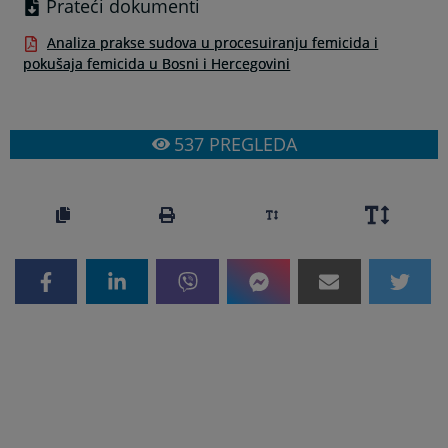
Prateći dokumenti
Analiza prakse sudova u procesuiranju femicida i
pokušaja femicida u Bosni i Hercegovini
537
PREGLEDA