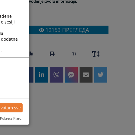
navođenje izvora informacije.
ređene
o sesiji
12153
ПРЕГЛЕДА
la
a dodatne
.
hvatam sve
Pokreće Klaro!