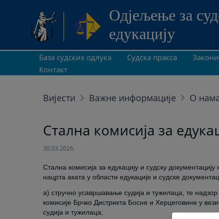
Одjељење за суд
едукацију
База судских одлука
Судска пракса
Закони
Контакт
Вијести
Важне информације
О нам
Стална комисија за едукац
30.03.2026.
Стална комисија за едукацију и судску документацију
нацрта аката у области едукације и судске документац
а) стручно усавршавање судија и тужилаца, те надзор
комисије Брчко Дистрикта Босне и Херцеговине у ве
судија и тужилаца;