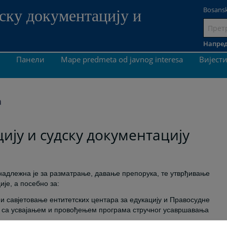
Bosansk
ску документацију и
Иди
на
Напред
садрж
Панели
Mape predmeta od javnog interesa
Вијест
а
ију и судску документацију
 надлежна је за разматрање, давање препорука, те утврђивање
ије, а посебно за:
 и савјетовање ентитетских центара за едукацију и Правосудне
зи са усвајањем и провођењем програма стручног усавршавања