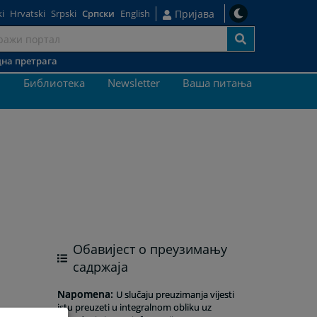
i
Hrvatski
Srpski
Српски
English
Пријава
на претрага
ај
и
Библиотека
Newsletter
Ваша питања
Обавијест о преузимању
садржаја
Napomena
:
U slučaju preuzimanja vijesti
istu preuzeti u integralnom obliku uz