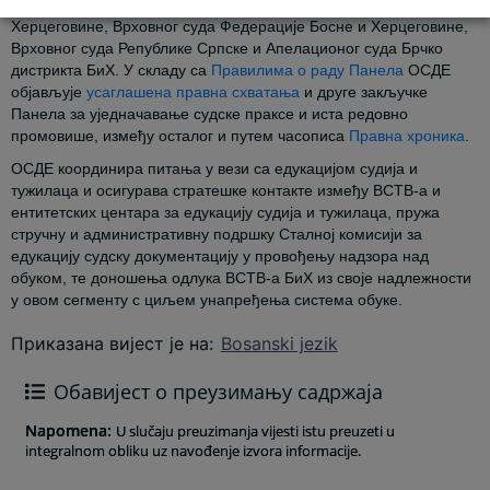
учествују представници апелационог одјељења Суда Босне и
Херцеговине, Врховног суда Федерације Босне и Херцеговине,
Врховног суда Републике Српске и Апелационог суда Брчко
дистрикта БиХ. У складу са
Правилима о раду Панела
ОСДЕ
објављује
усаглашена правна схватања
и друге закључке
Панела за уједначавање судске праксе и иста редовно
промовише, између осталог и путем часописа
Правна хроника
.
ОСДЕ координира питања у вези са едукацијом судија и
тужилаца и осигурава стратешке контакте између ВСТВ-а и
ентитетских центара за едукацију судија и тужилаца, пружа
стручну и административну подршку Сталној комисији за
едукацију судску документацију у провођењу надзора над
обуком, те доношења одлука ВСТВ-а БиХ из своје надлежности
у овом сегменту с циљем унапређења система обуке.
Приказана вијест је на
:
Bosanski jezik
Обавијест о преузимању садржаја
Napomena
:
U slučaju preuzimanja vijesti istu preuzeti u
integralnom obliku uz navođenje izvora informacije.