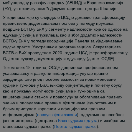
међународну развојну сарадњу (АЕЦИД) и Европска комисија
(ЕУ), уз техничку помоћ Документационог центра Шпаније.
У годинама које су слиједиле ЦСД је доживио трансформацију
првенствено додјељивањем послова у погледу пружања
подршке ВСТВ-у БиХ у сегменту надлежности које се односе на
едукацију судија и тужилаца, као и због додатих надлежности
ВСТВ-у БиХ у погледу координације Панела за уједначавање
судске праксе. Унутрашњом реорганизацијом Секретаријата
ВСТВ-а БиХ проведеном 2020. године ЦСД је трансформисан у
Одјел за судску документацију и едукацију (даље: ОСДЕ).
Током ових 18. година, ОСДЕ доприноси професионалном
усавршавању и размјени информација унутар правне
заједнице, што је од посебне важности за новоименоване
судије и тужиоце у БиХ, њихову оријентацију и почетну обуку,
као и пружању могућности судијама и тужиоцима са
вишегодишњим стажом у правосуђу за обогаћивања правних
знања и овладавања правним вјештинама једноставним и
брзим приступом корисним и официјелним правним
информацијама (
новоусвојени закони
), одлукама од посебног
јавног интереса (централна
База судских одлука
) и изабраним
ставовима судске праксе (
Портал судске праксе
).