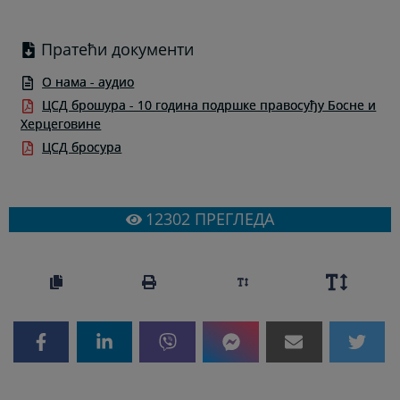
Пратећи документи
О нама - аудио
ЦСД брошура - 10 година подршке правосуђу Босне и
Херцеговине
ЦСД бросура
12302
ПРЕГЛЕДА