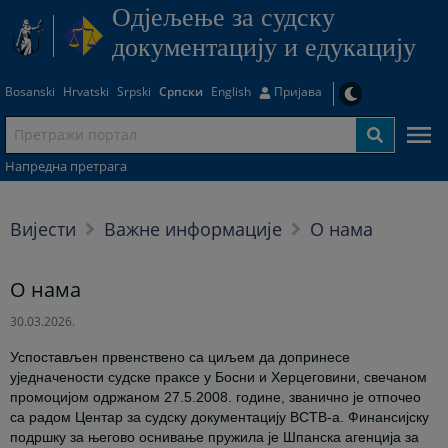
Одjељење за судску
документацију и едукацију
Bosanski
Hrvatski
Srpski
Српски
English
Пријава
Напредна претрага
Вијести
Важне информације
О нама
О нама
30.03.2026.
Успостављен првенствено са циљем да допринесе
уједначености судске праксе у Босни и Херцеговини, свечаном
промоцијом одржаном 27.5.2008. године, званично је отпочео
са радом Центар за судску документацију ВСТВ-а. Финансијску
подршку за његово оснивање пружила је Шпанска агенција за