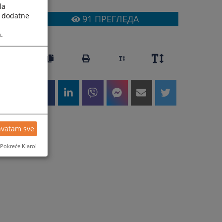
la
a dodatne
91
ПРЕГЛЕДА
.
hvatam sve
Pokreće Klaro!