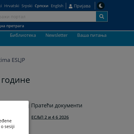
i
Hrvatski
Srpski
Српски
English
Пријава
на претрага
ај
и
Библиотека
Newsletter
Ваша питања
tima ESLJP
. године
Пратећи документи
ЕСЉП 2 и 4 6 2026
ređene
o sesiji