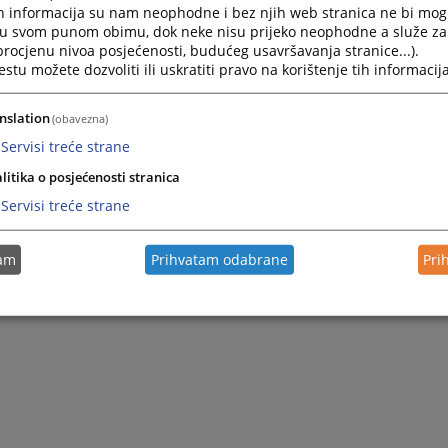
h informacija su nam neophodne i bez njih web stranica ne bi mog
i u svom punom obimu, dok neke nisu prijeko neophodne a služe z
 procjenu nivoa posjećenosti, budućeg usavršavanja stranice...).
е да плати порез на ослобађање од војне службе према
tu možete dozvoliti ili uskratiti pravo na korištenje tih informacija
nslation
(obavezna)
Servisi treće strane
litika o posjećenosti stranica
Servisi treće strane
tam
Prihvatam odabrane
Pri