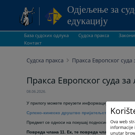
Одjељење за суд
едукацију
База судских одлука
Судска пракса
Закони
Контакт
Судска пракса
Пракса Европског суда 
Пракса Европског суда за љ
08.06.2026.
У прилогу можете преузети информацију о најновијим
Korišt
Српско-кинеско друштво пријатељства ФДХ проти
Ova web stra
Предмет се односи на покушај подносиоца представке
informacije 
Повреда члана 11. Ек, те повреда члана 13. Ек у ве
unutar brows