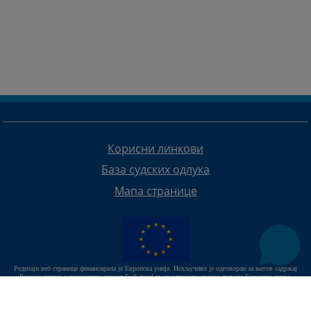
Корисни линкови
База судских одлука
Мапа странице
Редизајн веб странице финансирала је Европска унија. Искључиво је одговоран за његов садржај
Високи судски и тужилачки савијет БиХ такођер не одражава нужно ставове Европске уније.