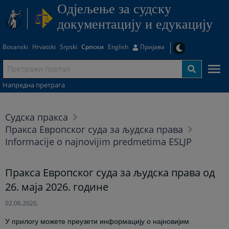
Одjељење за судску
документацију и едукацију
Bosanski
Hrvatski
Srpski
Српски
English
Пријава
Напредна претрага
Судска пракса
Пракса Европског суда за људска права
Informacije o najnovijim predmetima ESLJP
Пракса Европског суда за људска права од
26. маја 2026. године
02.06.2026.
У прилогу можете преузети информацију о најновијим