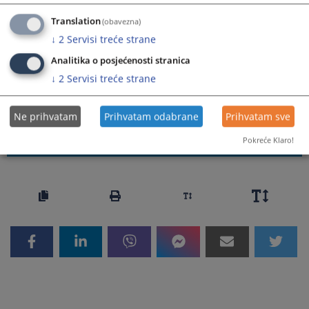
против Хрватске
(трошкови поступка према успјеху у спору).
Translation
(obavezna)
Приказана вијест је на
:
Bosanski jezik
↓
2
Servisi treće strane
Analitika o posjećenosti stranica
Пратећи документи
↓
2
Servisi treće strane
ЕСЉП 26 5 2026
Ne prihvatam
Prihvatam odabrane
Prihvatam sve
Pokreće Klaro!
99
ПРЕГЛЕДА