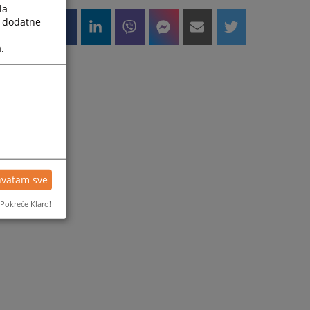
la
a dodatne
.
hvatam sve
Pokreće Klaro!