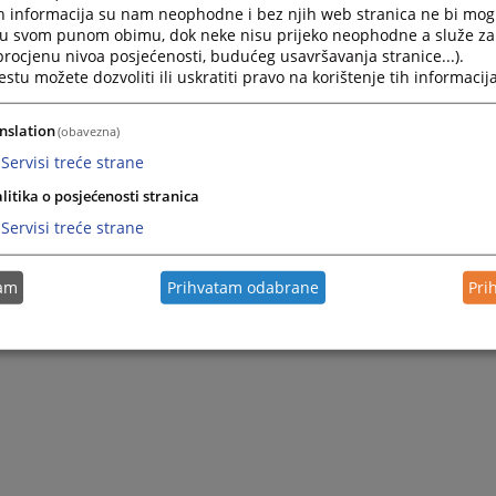
h informacija su nam neophodne i bez njih web stranica ne bi mog
i u svom punom obimu, dok neke nisu prijeko neophodne a služe z
 procjenu nivoa posjećenosti, budućeg usavršavanja stranice...).
tu možete dozvoliti ili uskratiti pravo na korištenje tih informacija
nslation
(obavezna)
Servisi treće strane
litika o posjećenosti stranica
Servisi treće strane
tam
Prihvatam odabrane
Pri