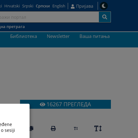
i
Hrvatski
Srpski
Српски
English
Пријава
на претрага
ај
и
Библиотека
Newsletter
Ваша питања
16267
ПРЕГЛЕДА
ređene
o sesiji