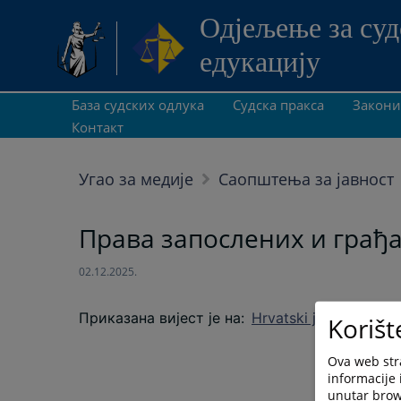
Одjељење за суд
едукацију
База судских одлука
Судска пракса
Закони
Контакт
Угао за медије
Саопштења за јавност
Права запослених и грађа
02.12.2025.
Приказана вијест је на
:
Hrvatski jezik
Korišt
Ova web stra
informacije 
unutar brows