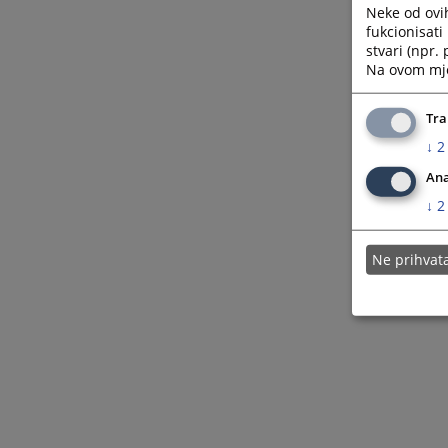
Neke od ovi
fukcionisat
stvari (npr.
Na ovom mjes
Tra
↓
2
Ana
↓
2
Ne prihva