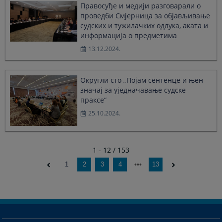
Правосуђе и медији разговарали о
проведби Смјерница за објављивање
судских и тужилачких одлука, аката и
информација о предметима
13.12.2024.
Округли сто „Појам сентенце и њен
значај за уједначавање судске
праксе“
25.10.2024.
1 - 12 / 153
1
2
3
4
13