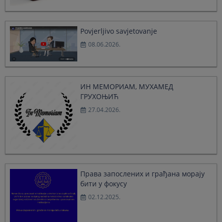
select
select
a
a
date.
date.
Povjerljivo savjetovanje
Press
Press
08.06.2026.
the
the
question
question
mark
mark
key
key
to
to
ИН МЕМОРИАМ, МУХАМЕД
get
get
ГРУХОЊИЋ
the
the
27.04.2026.
keyboard
keyboard
shortcuts
shortcuts
for
for
changing
changing
dates.
dates.
Права запослених и грађана морају
бити у фокусу
02.12.2025.