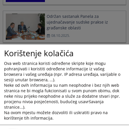
Održan sastanak Panela za
ujednačavanje sudske prakse iz
građanske oblasti
08.10.2025.
Korištenje kolačića
Кориштење вјештачке интелигенције
у хармонизацији судске праксе
Ova web stranica koristi određene skripte koje mogu
02.09.2025.
pohranjivati i koristiti određene informacije iz vašeg
browsera i vašeg uređaja (npr. IP adresa uređaja, varijable o
sesiji unutar browsera, ...).
Neke od ovih informacija su nam neophodne i bez njih web
Нова Правила о раду Панела за
stranica ne bi mogla fukcionisati u svom punom obimu, dok
уједначавање судске праксе у БиХ
neke nisu prijeko neophodne a služe za dodatne stvari (npr.
15.07.2025.
procjenu nivoa posjećenosti, budućeg usavršavanja
stranice...).
Na ovom mjestu možete dozvoliti ili uskratiti pravo na
korištenje tih informacija.