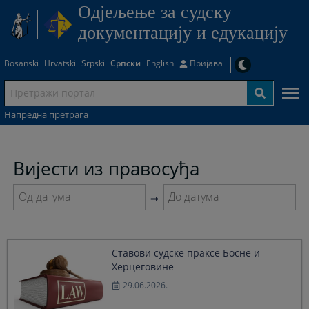
Одjељење за судску
документацију и едукацију
Bosanski
Hrvatski
Srpski
Српски
English
Пријава
Напредна претрага
Вијести из правосуђа
Navigate
Navigate
forward
forward
to
to
Ставови судске праксе Босне и
interact
interact
Херцеговине
with
with
the
the
29.06.2026.
calendar
calendar
and
and