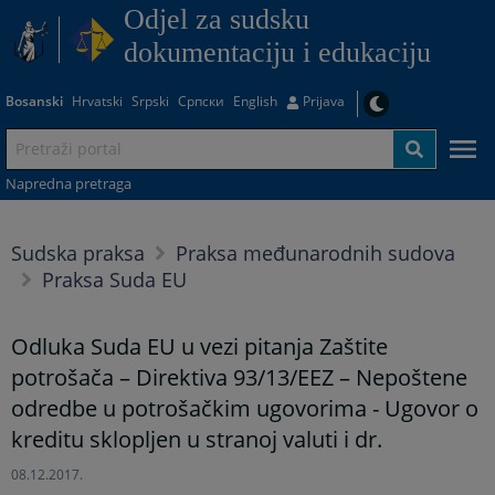
Odjel za sudsku
dokumentaciju i edukaciju
Bosanski
Hrvatski
Srpski
Српски
English
Prijava
Napredna pretraga
Sudska praksa
Praksa međunarodnih sudova
Praksa Suda EU
Odluka Suda EU u vezi pitanja Zaštite
potrošača – Direktiva 93/13/EEZ – Nepoštene
odredbe u potrošačkim ugovorima - Ugovor o
kreditu sklopljen u stranoj valuti i dr.
08.12.2017.