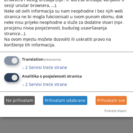
Prikazana vijest je na
:
Bosanski jezik
sesiji unutar browsera, ...).
Neke od ovih informacija su nam neophodne i bez njih web
6400
PREGLEDA
stranica ne bi mogla fukcionisati u svom punom obimu, dok
neke nisu prijeko neophodne a služe za dodatne stvari (npr.
procjenu nivoa posjećenosti, budućeg usavršavanja
stranice...).
Na ovom mjestu možete dozvoliti ili uskratiti pravo na
korištenje tih informacija.
Translation
(obavezna)
↓
2
Servisi treće strane
Analitika o posjećenosti stranica
↓
2
Servisi treće strane
Ne prihvatam
Prihvatam odabrane
Prihvatam sve
Pokreće Klaro!