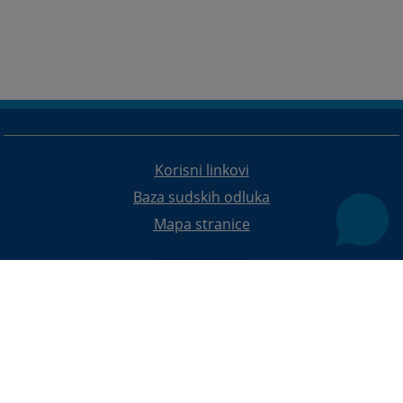
Korisni linkovi
Baza sudskih odluka
Mapa stranice
Redizajn web stranice je finansirala Evropska unija. Za njen sadržaj isključivo je odgovorno
Visoko sudsko i tužilačko vijeće BiH i ona ne odražava nužno stavove Evropske unije.