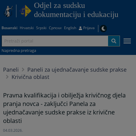
Odjel za sudsku
dokumentaciju i edukaciju
Bosanski
Hrvatski
Srpski
Српски
English
Prijava
Napredna pretraga
Paneli
Paneli za ujednačavanje sudske prakse
Krivična oblast
Pravna kvalifikacija i obilježja krivičnog djela
pranja novca - zaključci Panela za
ujednačavanje sudske prakse iz krivične
oblasti
04.03.2026.