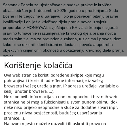
Sastanak Panela za ujednačavanje sudske prakse iz krivične
oblasti održan je 1. decembra 2025. godine u prostorijama Suda
Bosne i Hercegovine u Sarajevu i bio je posvećen pitanju pravne
kvalifikacije i obilježja krivičnog djela pranja novca u svjetlu
preporuke iz MONEYVAL izvještaja da BH vlasti trebaju osigurati
pravilno tumačenje i razumijevanje krivičnog djela pranja novca
među svim tijelima za provođenje zakona, tužiocima i pravosuđem
kako bi se otklonili identificirani nedostaci i povećala upotreba
objektivnih činjeničnih okolnosti u dokazivanju krivičnog djela pranja
novca.
Korištenje kolačića
Na Panelu su učestvovale sudije Suda Bosne i Hercegovine – apelaciono odjeljenje,
Vrhovnog suda Federacije Bosne i Hercegovine, Vrhovnog suda Republike Srpske i
Ova web stranica koristi određene skripte koje mogu
Apelacionog suda Brčko Distrikta Bosne i Hercegovine.
pohranjivati i koristiti određene informacije iz vašeg
browsera i vašeg uređaja (npr. IP adresa uređaja, varijable o
Usaglašeni su slijedeći zaključci:
sesiji unutar browsera, ...).
1.
Osuđujuća presuda za predikatno krivično djelo nije neophodan uslov za osuđujuću
Neke od ovih informacija su nam neophodne i bez njih web
presudu za krivično djelo pranja novca.
stranica ne bi mogla fukcionisati u svom punom obimu, dok
neke nisu prijeko neophodne a služe za dodatne stvari (npr.
2.
Postoji sticaj između pranja novca i predikatnog krivičnog djela.
procjenu nivoa posjećenosti, budućeg usavršavanja
3.
Postoji sticaj između kvalifikovanog oblika krivičnog djela pranja novca i predikatnog
stranice...).
Na ovom mjestu možete dozvoliti ili uskratiti pravo na
krivičnog djela.