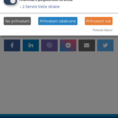
↓
2
Servisi treće strane
8017
PREGLEDA
Ne prihvatam
Prihvatam odabrane
Prihvatam sve
Pokreće Klaro!