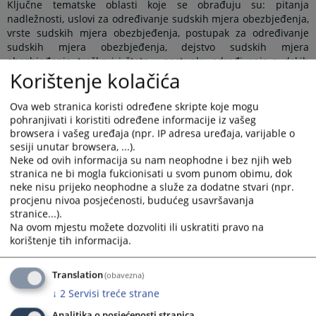
Ključne tematske oblasti koje se obrađuju su: pitanja
nadležnosti, uslovi za određivanje sudskih mjera obezbjeđenja,
vrste sudskih mjera obezbjeđenja, postupak za određivanje
sudskih mjera obezbjeđenja, dejstvo sudskih mjera
obezbjeđenja, troškovi i šteta u postupku određivanja sudskih
Korištenje kolačića
mjera obezbjeđenja i prodaja pokretnih stvari.
Ova web stranica koristi određene skripte koje mogu
pohranjivati i koristiti određene informacije iz vašeg
Prikazana vijest je na
:
Bosanski jezik
browsera i vašeg uređaja (npr. IP adresa uređaja, varijable o
sesiji unutar browsera, ...).
Obavijest o preuzimanju sadržaja
Neke od ovih informacija su nam neophodne i bez njih web
stranica ne bi mogla fukcionisati u svom punom obimu, dok
Napomena
:
U slučaju preuzimanja vijesti istu preuzeti u
neke nisu prijeko neophodne a služe za dodatne stvari (npr.
integralnom obliku uz navođenje izvora informacije.
procjenu nivoa posjećenosti, budućeg usavršavanja
stranice...).
Na ovom mjestu možete dozvoliti ili uskratiti pravo na
korištenje tih informacija.
Prateći dokumenti
Translation
(obavezna)
MODUL 5 – GRAĐANSKA OBLAST
↓
2
Servisi treće strane
Analitika o posjećenosti stranica