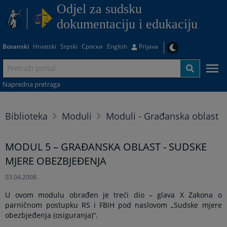
Odjel za sudsku
dokumentaciju i edukaciju
Bosanski
Hrvatski
Srpski
Српски
English
Prijava
Napredna pretraga
Biblioteka
Moduli
Moduli - Građanska oblast
MODUL 5 – GRAĐANSKA OBLAST - SUDSKE
MJERE OBEZBJEĐENJA
03.04.2008.
U ovom modulu obrađen je treći dio – glava X Zakona o
parničnom postupku RS i FBiH pod naslovom „Sudske mjere
obezbjeđenja (osiguranja)“.