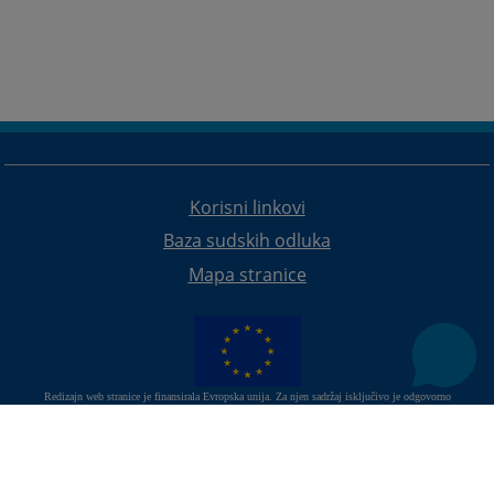
Korisni linkovi
Baza sudskih odluka
Mapa stranice
Redizajn web stranice je finansirala Evropska unija. Za njen sadržaj isključivo je odgovorno
Visoko sudsko i tužilačko vijeće BiH i ona ne odražava nužno stavove Evropske unije.