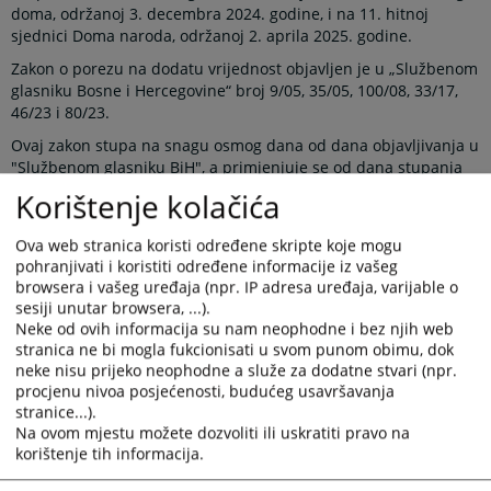
doma, održanoj 3. decembra 2024. godine, i na 11. hitnoj
sjednici Doma naroda, održanoj 2. aprila 2025. godine.
Zakon o porezu na dodatu vrijednost objavljen je u „Službenom
glasniku Bosne i Hercegovine“ broj 9/05, 35/05, 100/08, 33/17,
46/23 i 80/23.
Ovaj zakon stupa na snagu osmog dana od dana objavljivanja u
"Službenom glasniku BiH", a primjenjuje se od dana stupanja
na snagu podzakonskog akta iz stava 1. člana 3. ovog zakona.
Korištenje kolačića
Za okončane i time registrirane kupoprodaje stanova kod
nadležnih registrara prije stupanja na snagu ovog zakona
Ova web stranica koristi određene skripte koje mogu
primjenjivat će se odredbe zakona koji je bio na snazi do tog
pohranjivati i koristiti određene informacije iz vašeg
momenta.
browsera i vašeg uređaja (npr. IP adresa uređaja, varijable o
sesiji unutar browsera, ...).
Neke od ovih informacija su nam neophodne i bez njih web
Prikazana vijest je na
:
Bosanski jezik
stranica ne bi mogla fukcionisati u svom punom obimu, dok
neke nisu prijeko neophodne a služe za dodatne stvari (npr.
Obavijest o preuzimanju sadržaja
procjenu nivoa posjećenosti, budućeg usavršavanja
stranice...).
Napomena
:
U slučaju preuzimanja vijesti istu preuzeti u
Na ovom mjestu možete dozvoliti ili uskratiti pravo na
integralnom obliku uz navođenje izvora informacije.
korištenje tih informacija.