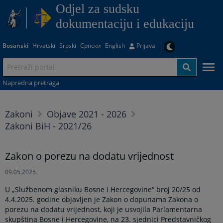
Odjel za sudsku
dokumentaciju i edukaciju
Bosanski
Hrvatski
Srpski
Српски
English
Prijava
Napredna pretraga
Zakoni
Objave 2021 - 2026
Zakoni BiH - 2021/26
Zakon o porezu na dodatu vrijednost
09.05.2025.
U „Službenom glasniku Bosne i Hercegovine“ broj 20/25 od
4.4.2025. godine objavljen je Zakon o dopunama Zakona o
porezu na dodatu vrijednost, koji je usvojila Parlamentarna
skupština Bosne i Hercegovine, na 23. sjednici Predstavničkog