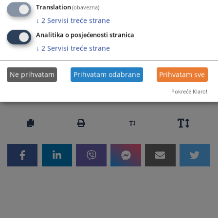
Translation
(obavezna)
Prateći dokumenti
↓
2
Servisi treće strane
Analitika o posjećenosti stranica
Zakon o dopunama Zakona o porezu na dodatu
↓
2
Servisi treće strane
vrijednost 20/25
Ne prihvatam
Prihvatam odabrane
Prihvatam sve
277
PREGLEDA
Pokreće Klaro!