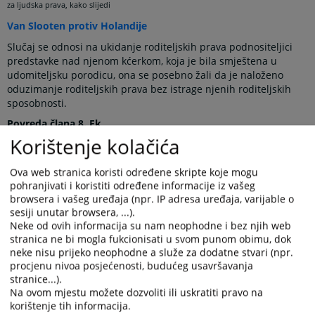
za ljudska prava, kako slijedi
Van Slooten protiv Holandije
Slučaj se odnosi na ukidanje roditeljskih prava podnositeljici
predstavke nad njenom kćerkom, koja je bila smještena u
udomiteljsku porodicu, ona se posebno žali da je naloženo
oduzimanje roditeljskih prava bez istrage njenih roditeljskih
sposobnosti.
Povreda člana 8. Ek
Korištenje kolačića
Bădescu and Others v. Romania
Podnosioci predstavke su sutkinje krivičnog odjeljenja
Ova web stranica koristi određene skripte koje mogu
Apelacionog suda u Bukureštu. Predmet se odnosi na njihove
pohranjivati i koristiti određene informacije iz vašeg
navode o nepredvidljivosti krivičnog zakona nakon što su bile
browsera i vašeg uređaja (npr. IP adresa uređaja, varijable o
osuđene za krivično djelo zloupotrebe položaja.
sesiji unutar browsera, ...).
Neke od ovih informacija su nam neophodne i bez njih web
Nema povrede člana 7. Ek
stranica ne bi mogla fukcionisati u svom punom obimu, dok
neke nisu prijeko neophodne a služe za dodatne stvari (npr.
Prikazana vijest je na
:
Bosanski jezik
procjenu nivoa posjećenosti, budućeg usavršavanja
stranice...).
Obavijest o preuzimanju sadržaja
Na ovom mjestu možete dozvoliti ili uskratiti pravo na
korištenje tih informacija.
Napomena
:
U slučaju preuzimanja vijesti istu preuzeti u