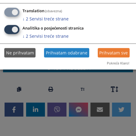
integralnom obliku uz navođenje izvora informacije.
Translation
(obavezna)
↓
2
Servisi treće strane
Analitika o posjećenosti stranica
Prateći dokumenti
↓
2
Servisi treće strane
ECHR - 15.4.2025
Ne prihvatam
Prihvatam odabrane
Prihvatam sve
Pokreće Klaro!
156
PREGLEDA