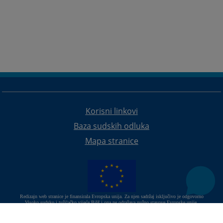
Korisni linkovi
Baza sudskih odluka
Mapa stranice
Redizajn web stranice je finansirala Evropska unija. Za njen sadržaj isključivo je odgovorno
Visoko sudsko i tužilačko vijeće BiH i ona ne odražava nužno stavove Evropske unije.