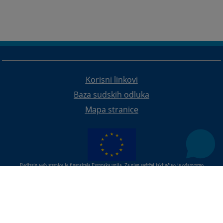
Korisni linkovi
Baza sudskih odluka
Mapa stranice
Redizajn web stranice je finansirala Evropska unija. Za njen sadržaj isključivo je odgovorno
Visoko sudsko i tužilačko vijeće BiH i ona ne odražava nužno stavove Evropske unije.