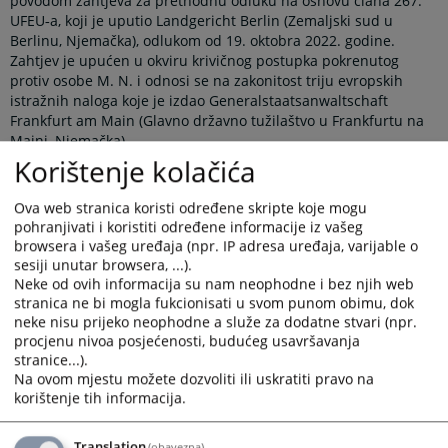
povodom zahtjeva za prethodnu odluku na osnovu člana 267.
UFEU‑a, koji je uputio Landgericht Berlin (Zemaljski sud u
Berlinu, Njemačka), odlukom od 19. oktobra 2022. godine.
Zahtjev je upućen u okviru krivičnog postupka pokrenutog
protiv osobe M. N. i odnosi se na zakonitost triju evropskih
istražnih naloga koje je izdao Generalstaatsanwaltschaft
Frankfurt am Main (Glavno državno tužilaštvo u Frankfurtu na
Majni, Njemačka).
Korištenje kolačića
Predmet pokreće pitanja vezana za pravosudnu saradnju u
krivičnim stvarima, Direktivu 2014/41/EU i Evropski istražni
Ova web stranica koristi određene skripte koje mogu
nalog u krivičnim stvarima, pribavljanje dokaza koji su već u
pohranjivati i koristiti određene informacije iz vašeg
posjedu nadležnih tijela države izvršiteljice, usluge šifriranih
browsera i vašeg uređaja (npr. IP adresa uređaja, varijable o
telekomunikacija, EncroChat i drugo.
sesiji unutar browsera, ...).
Neke od ovih informacija su nam neophodne i bez njih web
Prikazana vijest je na
:
Bosanski jezik
stranica ne bi mogla fukcionisati u svom punom obimu, dok
neke nisu prijeko neophodne a služe za dodatne stvari (npr.
Obavijest o preuzimanju sadržaja
procjenu nivoa posjećenosti, budućeg usavršavanja
stranice...).
Napomena
:
U slučaju preuzimanja vijesti istu preuzeti u
Na ovom mjestu možete dozvoliti ili uskratiti pravo na
integralnom obliku uz navođenje izvora informacije.
korištenje tih informacija.
Translation
(obavezna)