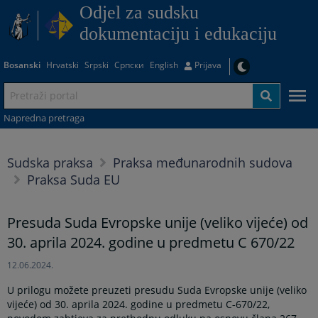
Odjel za sudsku
dokumentaciju i edukaciju
Bosanski
Hrvatski
Srpski
Српски
English
Prijava
Napredna pretraga
Sudska praksa
Praksa međunarodnih sudova
Praksa Suda EU
Presuda Suda Evropske unije (veliko vijeće) od
30. aprila 2024. godine u predmetu C 670/22
12.06.2024.
U prilogu možete preuzeti presudu Suda Evropske unije (veliko
vijeće) od 30. aprila 2024. godine u predmetu C‑670/22,