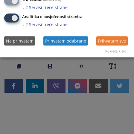
↓
2
Servisi treće strane
Prateći dokumenti
Analitika o posjećenosti stranica
Sud Pravde EncroChat
↓
2
Servisi treće strane
Ne prihvatam
Prihvatam odabrane
Prihvatam sve
545
PREGLEDA
Pokreće Klaro!